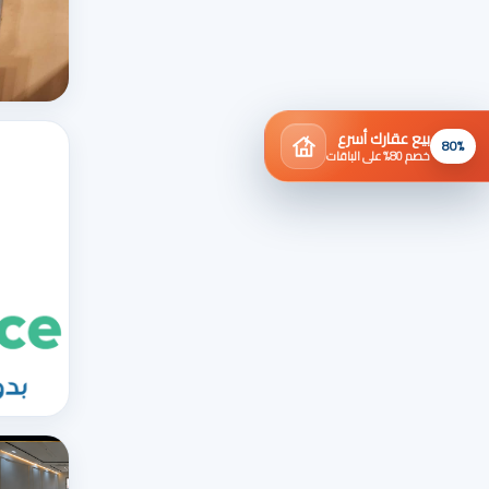
بيع عقارك أسرع
80%
خصم 80% على الباقات