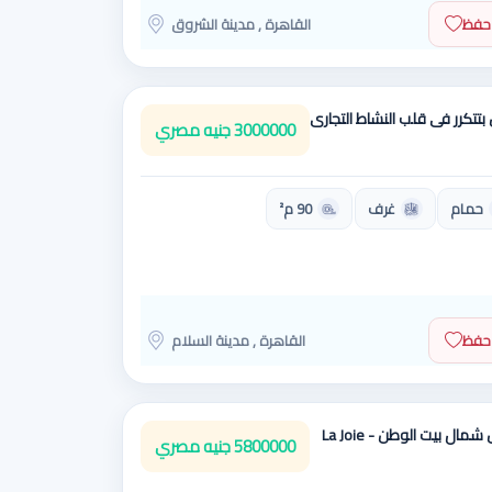
حفظ
القاهرة , مدينة الشروق
تتكرر فى قلب النشاط التجارى
3000000 جنيه مصري
حمام
غرف
90 م²
حفظ
القاهرة , مدينة السلام
دوبلكس علوي - بنتهاوس شمال بيت الوطن - La Joie
5800000 جنيه مصري