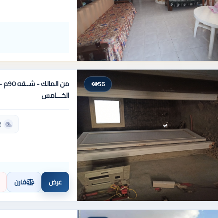
من الم
56
الخـــامس
2 ح
عرض
قارن