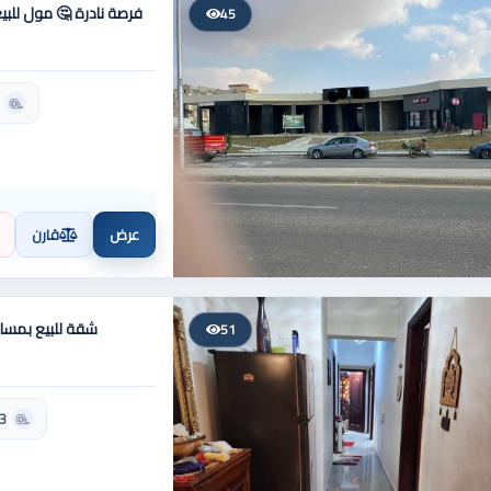
فرصة نادرة 🤔 مول للب
45
عرض
قارن
شقة للبيع بمسا
51
3 حمام