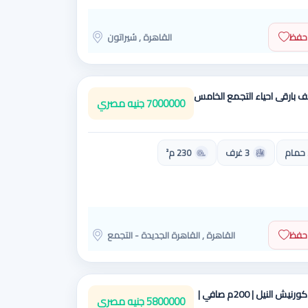
حفظ
القاهرة , شيراتون
ف بارقى احياء التجمع الخامس
7000000 جنيه مصري
3 غرف
230 م²
حفظ
القاهرة , القاهرة الجديدة - التجمع
🔥 شقة مميزة للبيع على كورنيش النيل | 200م صافي |
5800000 جنيه مصري