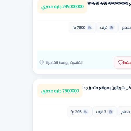
يع 📢📢📢📢📢🚨📢🚨📢🚨
235000000 جنيه مصري
حمام
غرف
7800 م²
حفظ
القاهرة , وسط القاهرة
كن شيراتون بموقع متميز جدا
7500000 جنيه مصري
3 غرف
205 م²