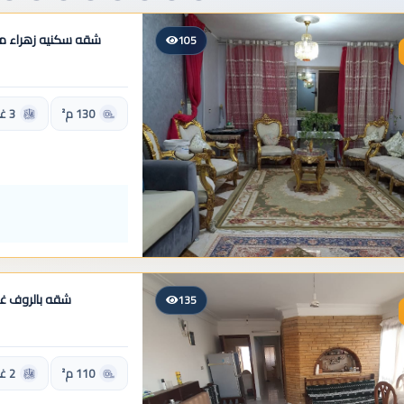
شقه سكنيه زهراء مد
105
130 م²
3 غرف
شقه بالروف غر
135
110 م²
2 غرف