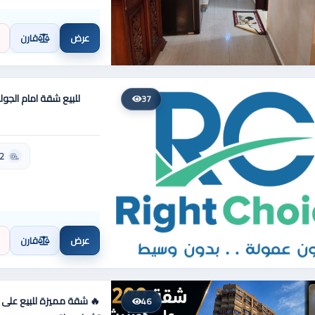
عرض
قارن
للبيع شقة امام الجول
37
2 حمام
عرض
قارن
46