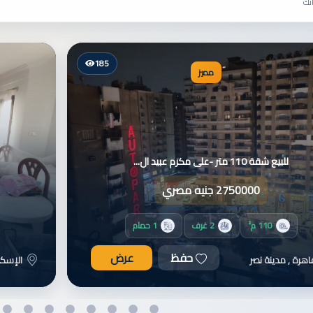
تك
140
مميز
مدينه 6 اكتوبر الحي ال 11 كمبوند ال...
4500000 جنيه مصري
170 م²
3 غرف
2 حمام
حفظ
عرض
 , 6 أكتوبر
القاهر