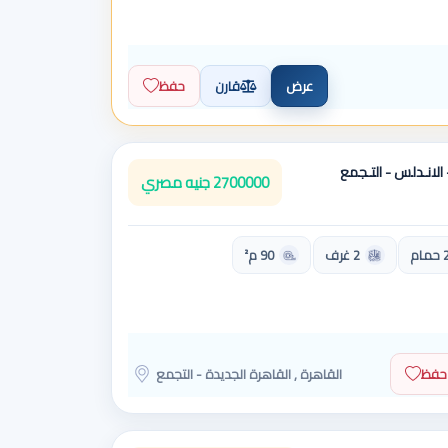
عرض
قارن
حفظ
الك - شــقه 90م - الانـدلس - التـجمع
2700000 جنيه مصري
مام
2 غرف
90 م²
حفظ
القاهرة , القاهرة الجديدة - التجمع