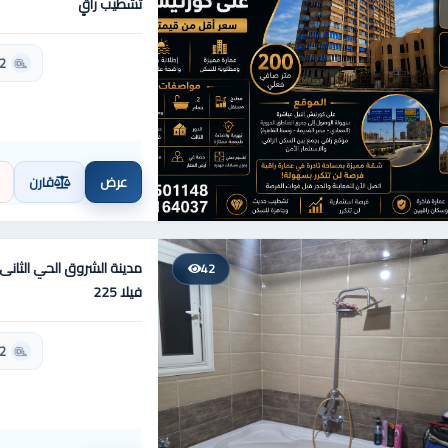
تشطيب راقٍ
2 حمام
عرض
قارن
42
فيلا 225
2 حمام