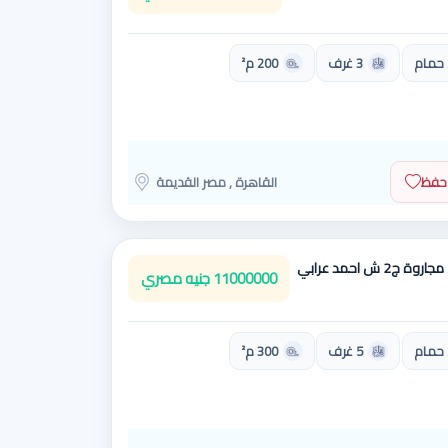
3 غرف
200 م²
حفظ
القاهرة , مصر القديمة
مدينة الشروق الحي الثانى مجاروة ج2 ش احمد عرابي
11000000 جنيه مصري
5 غرف
300 م²