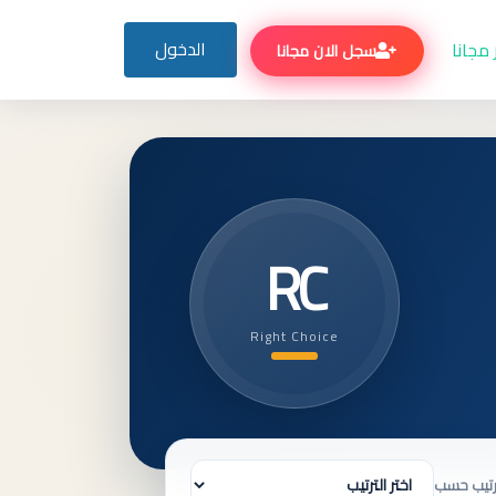
الدخول
مجانا
سجل الان مجانا
RC
Right Choice
رتيب حسب