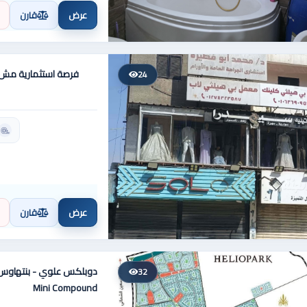
عرض
قارن
فرصة استثمارية مش ب
24
عرض
قارن
32
Mini Compound