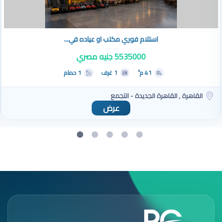
استلام فوري مكتب او عياده في...
5535000 جنيه مصري
41 م²
1 غرف
1 حمام
القاهرة , القاهرة الجديدة - التجمع
عرض