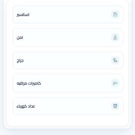
اسانسير
امن
جراج
كاميرات مراقبه
عداد كهرباء