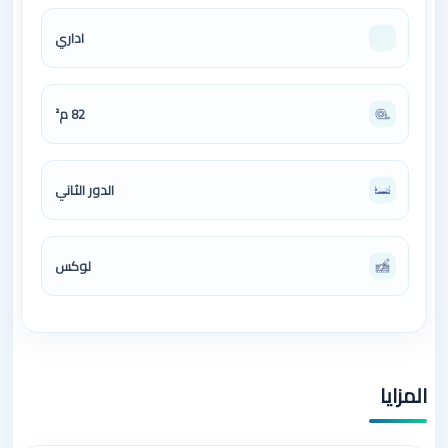
اداري
82 م²
الدور الثاني
لوكس
المزايا