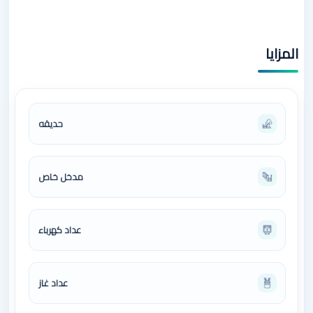
المزايا
حديقه
مدخل خاص
عداد كهرباء
عداد غاز