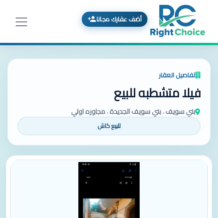
أضف عقارك مجانا
تفاصيل العقار
فيلا متشطبه للبيع
بني سويف
،
بني سويف الجديدة
،
مجاوره اولي
للبيع كاش