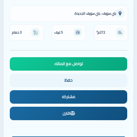
بني سويف , بني سويف الجديدة
272م²
5 غرف
3 حمام
مشاركه
قارن