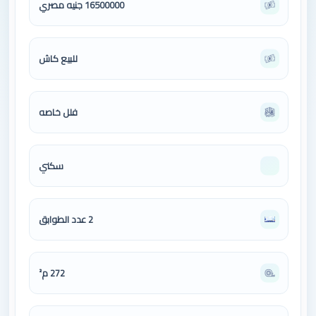
16500000 جنيه مصري
للبيع كاش
فلل خاصه
سكني
2 عدد الطوابق
272 م²