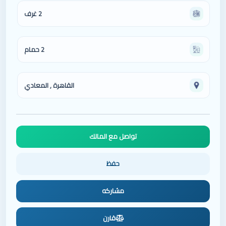
2 غرف
2 حمام
القاهرة , المعادي
مشاركه
قارن