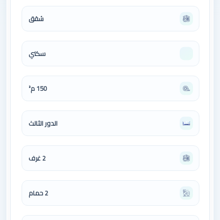
شقق
سكني
150 م²
الدور الثالث
2 غرف
2 حمام