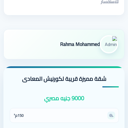
للاستفسار
Rahma Mohammed
شقة مميزة قريبة لكورنيش المعادى
9000 جنيه مصري
150م²