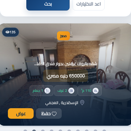
184
مميز
للبيع شقة 110 متر -على مكرم عبيد ال...
2750000 جنيه مصري
110 م²
2 غرف
1 حمام
القاهرة , مدينة نصر
حفظ
عرض