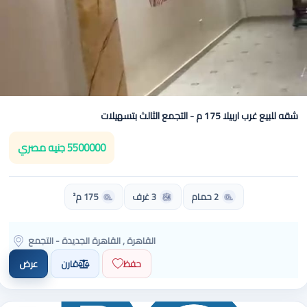
شقه للبيع غرب اربيلا 175 م - التجمع الثالث بتسهيلات
5500000 جنيه مصري
2 حمام
3 غرف
175 م²
القاهرة , القاهرة الجديدة - التجمع
حفظ
قارن
عرض