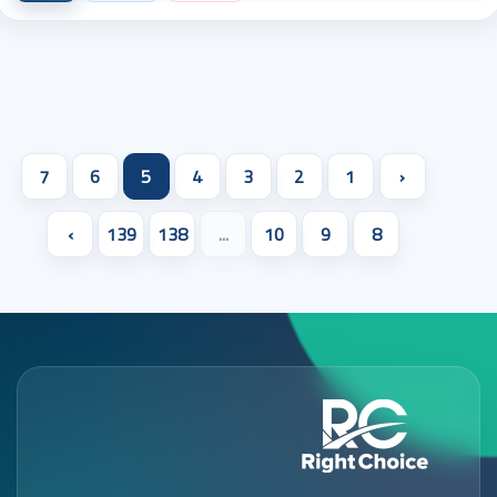
7
6
5
4
3
2
1
‹
›
139
138
...
10
9
8