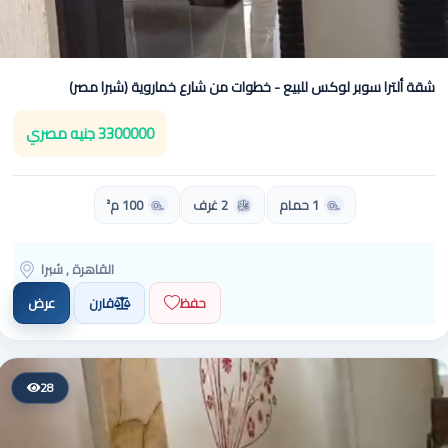
شقة ألترا سوبر لوكس للبيع - خطوات من شارع خماروية (شبرا مصر)
3300000 جنيه مصري
1 حمام
2 غرف
100 م²
القاهرة , شبرا
حفظ
قارن
عرض
28