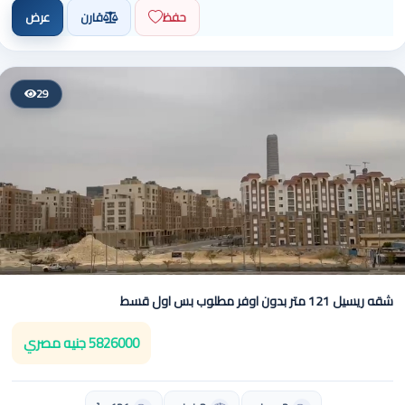
حفظ
قارن
عرض
29
شقه ريسيل 121 متر بدون اوفر مطلوب بس اول قسط
5826000 جنيه مصري