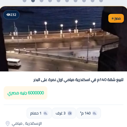
232
⭐ مميز
للبيع شقة 140م في اسكندرية ميامي اول نمرة على البحر
6000000 جنيه مصري
140 م²
3 غرف
1 حمام
الإسكندرية , ميامي