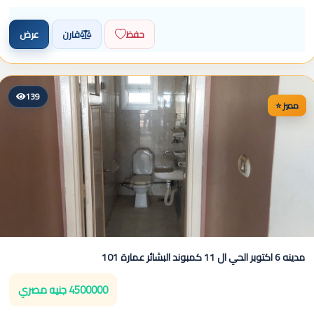
حفظ
قارن
عرض
139
⭐ مميز
مدينه 6 اكتوبر الحي ال 11 كمبوند البشائر عمارة 101
4500000 جنيه مصري