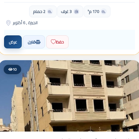
170 م²
3 غرف
2 حمام
الجيزة , 6 أكتوبر
حفظ
قارن
عرض
10