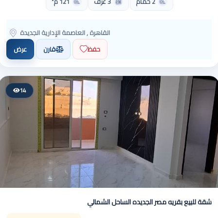
2 حمام
3 غرف
121 م²
القاهرة , العاصمة الإدارية الجديدة
حفظ
قارن
عرض
14
شقة للبيع بقريه مصر الجديده الساحل الشمالي