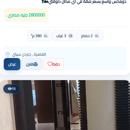
دوبلكس واسع بسعر شقة في اي مكان دلوقتي🏡❣️
2800000 جنيه مصري
2 حمام
3 غرف
380 م²
القاهرة , جاردن سيتي
حفظ
قارن
عرض
15