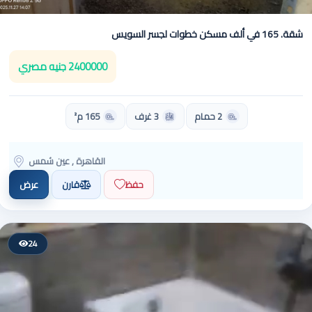
شقة. 165 في ألف مسكن خطوات لجسر السويس
2400000 جنيه مصري
2 حمام
3 غرف
165 م²
القاهرة , عين شمس
حفظ
قارن
عرض
24