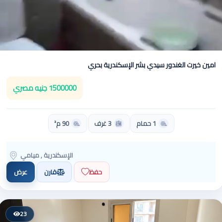
امين خيرت الغندور سيدي بشر الإسكندرية بحري
1500000 جنيه مصري
1 حمام
3 غرف
90 م²
الإسكندرية , ميامي
حفظ
قارن
عرض
23