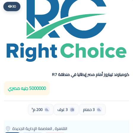
30
كومباوند تيباروز أمام مصر إيطاليا في منطقة R7
5000000 جنيه مصري
3 حمام
3 غرف
200 م²
القاهرة , العاصمة الإدارية الجديدة