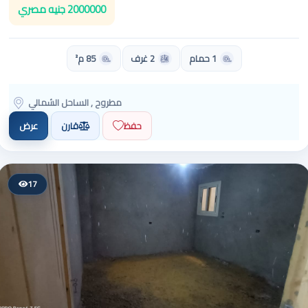
2000000 جنيه مصري
1 حمام
2 غرف
85 م²
مطروح , الساحل الشمالي
حفظ
قارن
عرض
17