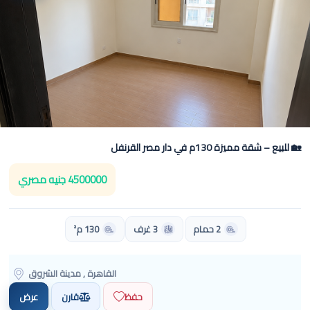
🏡 للبيع – شقة مميزة 130م في دار مصر القرنفل
4500000 جنيه مصري
2 حمام
3 غرف
130 م²
القاهرة , مدينة الشروق
حفظ
قارن
عرض